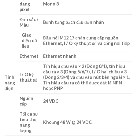
dạng
Mono 8
pixel
Đơn sắc /
Bệnh tăng bạch cầu đơn nhân
Màu
Giao
Đầu nối M12 17 chân cung cấp nguồn,
diện dữ
Ethernet, I / O kỹ thuật số và cổng nối tiếp
liệu
Ethernet
Ethernet nhanh
Tín hiệu đầu vào × 2 (Dòng 0/1), tín hiệu
đầu ra × 3 (Dòng 5/6/7), I / O hai chiều × 3
I / O kỹ
Tính
(Dòng 2/3/4) và đầu vào nút bên ngoài × 1.
thuật số
năng
Tín hiệu đầu ra có thể được đặt là NPN
điện
hoặc PNP
Nguồn
24 VDC
cấp
Tối đa sự
tiêu thụ
Khoảng 48 W @ 24 VDC
năng
lượng