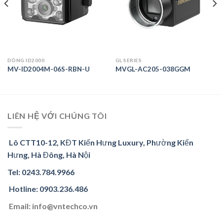
DÒNG ID2000
GL SERIES
MV-ID2004M-06S-RBN-U
MVGL-AC205-038GGM
LIÊN HỆ VỚI CHÚNG TÔI
Lô CTT10-12, KĐT Kiến Hưng Luxury, Phường Kiến
Hưng, Hà Đông, Hà Nội
Tel: 0243.784.9966
Hotline: 0903.236.486
Email: info@vntechco.vn