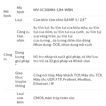
Mô
MV-SC3004M-12M-WBN
Mô
hình
hình
Loại
Cảm biến tầm nhìn 0,4 MP 1 / 2,9 “
Sự tồn tại: Sự tồn tại của kiểu mẫu, sự tồn
Công cụ
tại của điểm, sự tồn tại của cạnh , sự tồn tại
tầm
của vòng tròn, sự tồn tại
nhìn
của đường. , đo lường điểm đến dòng
Nhận dạng: OCR, nhận dạng mã vạch
Dung
Công
lượng
Hỗ trợ nhập và xuất giải pháp, có thể lưu
cụ
giải pháp
trữ tối đa 32 giải pháp và 40 mô-đun
*
Giao
Cổng nối tiếp, Máy khách TCP, Máy chủ TCP,
thức
Máy chủ UDP, FTP, Profinet, Modbus,
truyền
Ethernet / IP
thông
Loại
cảm
CMOS, màn trập toàn cầu
biến