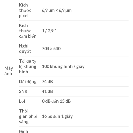
Kích
thước
6,9 µm × 6,9 µm
pixel
Kích
thước
1 / 2,9 “
cảm biến
Nghị
704 × 540
quyết
Tối đa tỷ
lệ khung
100 khung hình / giây
Máy
hình
ảnh
Dải động
74 dB
SNR
41 dB
Lợi
0 dB đến 15 dB
Thời
gian phơi
16 μs đến 1 giây
sáng
Định