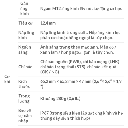
Gắn
ống
Ngàm M12, ống kính lấy nét tự động cơ học
kính
Tiêu cự
12,4 mm
Nắp ống
Nắp ống kính trong suốt. Nắp ống kính lọc
kính
phân cực hoặc hồng ngoại là tùy chọn.
Nguồn
Ánh sáng trắng theo mặc định. Màu đỏ /
sáng
xanh lam / hồng ngoại gần là tùy chọn.
Chỉ báo nguồn (PWR), chỉ báo mạng (LNK),
Chỉ báo
chỉ báo trạng thái (STS), chỉ báo kết quả
(OK / NG)
Cơ
Kích
65,2 mm × 65,2 mm × 47 mm (2,6 “× 2,6” × 1,9
khí
thước
“)
Trọng
Khoảng 280 g (0,6 lb.)
lượng
Bảo vệ
IP67 (trong điều kiện lắp đặt ống kính và hệ
sự xâm
thống dây điện thích hợp)
nhập