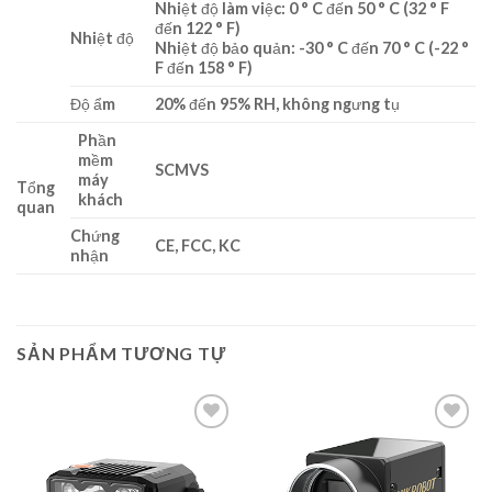
Nhiệt độ làm việc: 0 ° C đến 50 ° C (32 ° F
đến 122 ° F)
Nhiệt độ
Nhiệt độ bảo quản: -30 ° C đến 70 ° C (-22 °
F đến 158 ° F)
Độ ẩm
20% đến 95% RH, không ngưng tụ
Phần
mềm
SCMVS
máy
Tổng
khách
quan
Chứng
CE, FCC, KC
nhận
SẢN PHẨM TƯƠNG TỰ
Add to
Add to
wishlist
wishlist