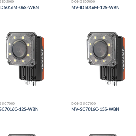
 ID5000
DÒNG ID5000
ID5016M-06S-WBN
MV-ID5016M-12S-WBN
Add to
Add
wishlist
wish
 SC7000
DÒNG SC7000
SC7016C-12S-WBN
MV-SC7016C-15S-WBN