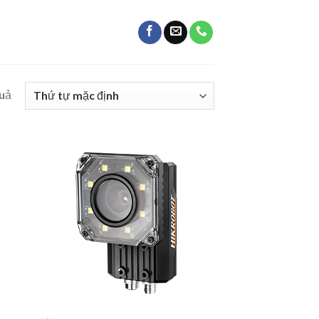
quả
 to
Add to
list
wishlist