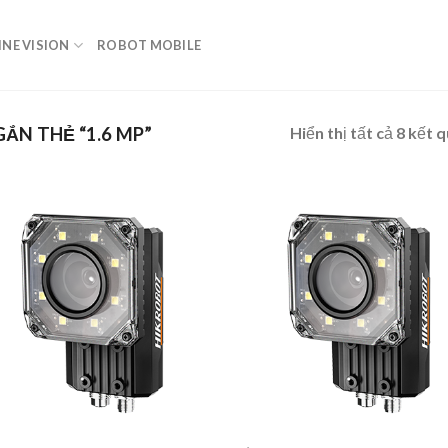
NE VISION
ROBOT MOBILE
Hiển thị tất cả 8 kết 
ẮN THẺ “1.6 MP”
Add to
Add
wishlist
wish