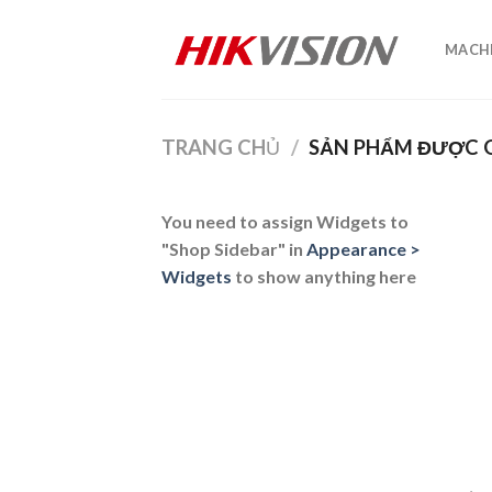
Skip
to
MACHI
content
TRANG CHỦ
/
SẢN PHẨM ĐƯỢC G
You need to assign Widgets to
"Shop Sidebar"
in
Appearance >
Widgets
to show anything here