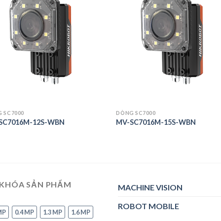
Add to
Add
wishlist
wish
 SC7000
DÒNG SC7000
SC7016M-12S-WBN
MV-SC7016M-15S-WBN
 KHÓA SẢN PHẨM
MACHINE VISION
ROBOT MOBILE
MP
0.4 MP
1.3 MP
1.6 MP