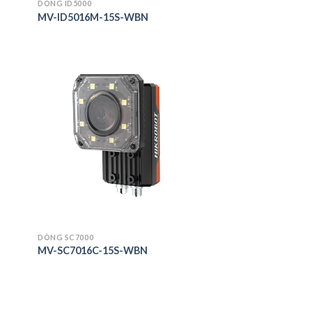
DÒNG ID5000
MV-ID5016M-15S-WBN
 to
Add to
list
wishlist
DÒNG SC7000
MV-SC7016C-15S-WBN