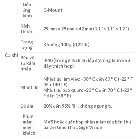
Gắn
ống
C-Mount
kính
Kích
29 mm × 29 mm × 42 mm (1,1 “× 1,1” × 1,2 “)
thước
Trọng
Khoảng 100 g (0,22 lb.)
lượng
Cơ khí
Bảo vệ
IP40 (trong điều kiện lắp đặt ống kính và đi
sự xâm
dây thích hợp)
nhập
Nhiệt độ làm việc: -30 ° C đến 60 ° C (-22 ° F
đến 140 ° F)
Nhiệt độ
Nhiệt độ bảo quản: -30 ° C đến 70 ° C (-22 °
F đến 158 ° F)
Độ ẩm
20% đến 95% RH, không ngưng tụ
Phần
mềm
MVS hoặc cuộc họp phần mềm của bên thứ
máy
ba với Giao thức GigE Vision
khách