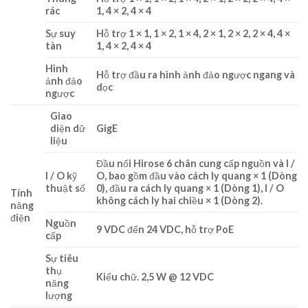
rác
1, 4 × 2, 4 × 4
Sự suy
Hỗ trợ 1 × 1, 1 × 2, 1 × 4, 2 × 1, 2 × 2, 2 × 4, 4 ×
tàn
1, 4 × 2, 4 × 4
Hình
Hỗ trợ đầu ra hình ảnh đảo ngược ngang và
ảnh đảo
dọc
ngược
Giao
diện dữ
GigE
liệu
Đầu nối Hirose 6 chân cung cấp nguồn và I /
I / O kỹ
O, bao gồm đầu vào cách ly quang × 1 (Dòng
thuật số
0), đầu ra cách ly quang × 1 (Dòng 1), I / O
Tính
không cách ly hai chiều × 1 (Dòng 2).
năng
điện
Nguồn
9 VDC đến 24 VDC, hỗ trợ PoE
cấp
Sự tiêu
thụ
Kiểu chữ. 2,5 W @ 12 VDC
năng
lượng