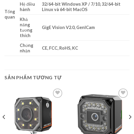
Hệ điều
32/64-bit Windows XP / 7/10, 32/64-bit
hành
Linux và 64-bit MacOS
Tổng
quan
Khả
năng
GigE Vision V2.0, GenICam
tương
thích
Chứng
CE, FCC, RoHS, KC
nhận
SẢN PHẨM TƯƠNG TỰ
Add to
Add to
wishlist
wishlist