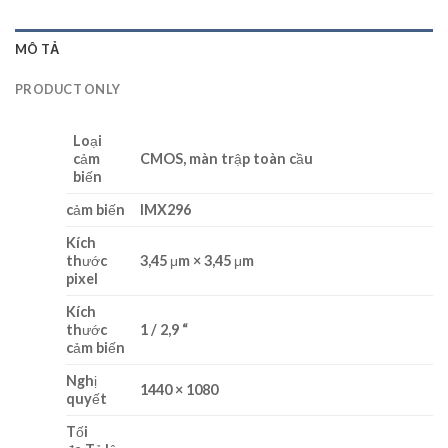
MÔ TẢ
PRODUCT ONLY
Loại
cảm
CMOS, màn trập toàn cầu
biến
cảm biến
IMX296
Kích
thước
3,45 μm × 3,45 μm
pixel
Kích
thước
1 / 2,9 “
cảm biến
Nghị
1440 × 1080
quyết
Tối