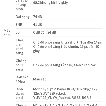
đa Tỷ lệ
65,2 khung hình / giây
khung
hình
Dải động
74 dB
SNR
41 dB
Máy
Lợi
0 dB đến 24 dB
ảnh
Thời
Chế độ phơi sáng UltraShort: 1 μs đến 14 μs
gian
Chế độ phơi sáng tiêu chuẩn: 15 μs đến 10
phơi
giây
sáng
Chế độ
phơi
Chế độ phơi sáng tắt / một lần / liên tục
sáng
Đơn sắc
Màu sắc
/ Màu
Định
Mono 8/10/12, Bayer RG8 / 10 / 10p / 12 /
dạng
12p, YUV422Packed,
pixel
YUV422_YUYV_Packed, RGB8, BGR 8
Thùng
Hỗ trợ 1 × 1, 1 × 2, 1 × 4, 2 × 1, 2 × 2, 2 × 4, 4 ×